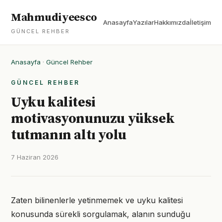
Mahmudiyeesco
Anasayfa
Yazılar
Hakkımızda
İletişim
GÜNCEL REHBER
Anasayfa
·
Güncel Rehber
GÜNCEL REHBER
Uyku kalitesi
motivasyonunuzu yüksek
tutmanın altı yolu
7 Haziran 2026
Zaten bilinenlerle yetinmemek ve uyku kalitesi
konusunda sürekli sorgulamak, alanın sunduğu