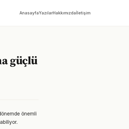
Anasayfa
Yazılar
Hakkımızda
İletişim
ma güçlü
i dönemde önemli
abiliyor.