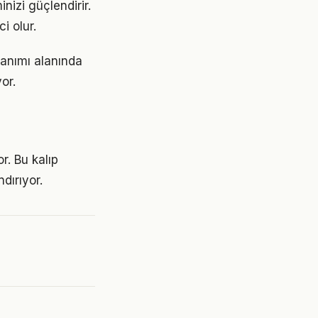
nizi güçlendirir.
i olur.
lanımı alanında
or.
r. Bu kalıp
dırıyor.