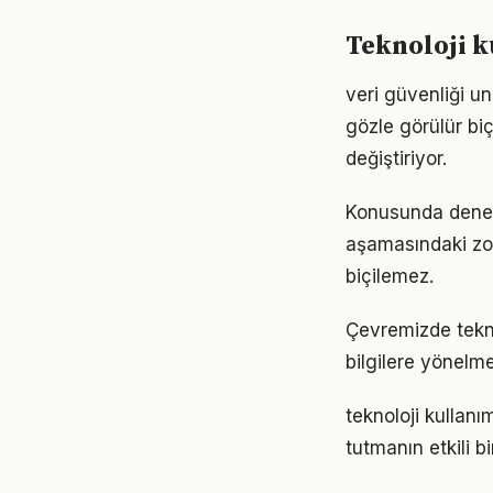
Teknoloji k
veri güvenliği un
gözle görülür biç
değiştiriyor.
Konusunda deneyiml
aşamasındaki zor
biçilemez.
Çevremizde tekno
bilgilere yönelm
teknoloji kullan
tutmanın etkili 