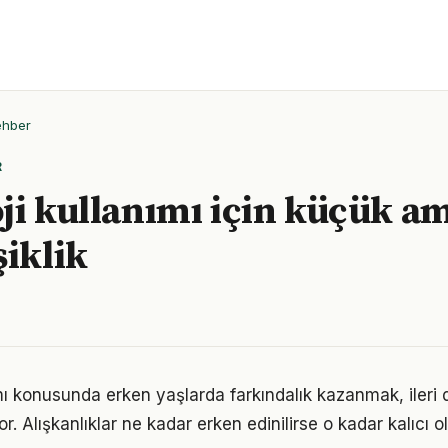
ehber
R
ji kullanımı için küçük a
şiklik
ımı konusunda erken yaşlarda farkındalık kazanmak, iler
r. Alışkanlıklar ne kadar erken edinilirse o kadar kalıcı ol