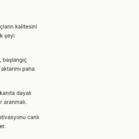
ların kalitesini
ok şeyi
r, başlangıç
 aktarımı paha
kanıta dayalı
r aranmalı.
otivasyonu canlı
er.