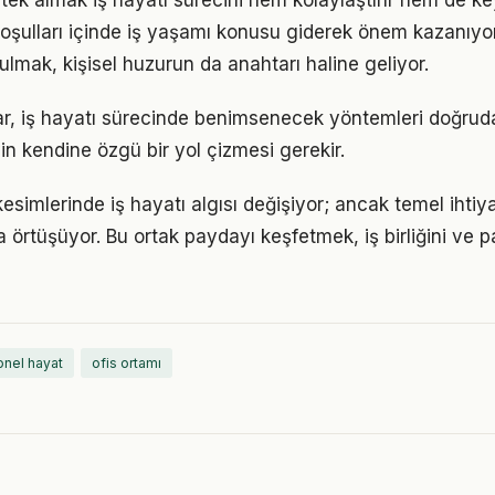
k almak iş hayatı sürecini hem kolaylaştırır hem de keyif
ulları içinde iş yaşamı konusu giderek önem kazanıyor
ulmak, kişisel huzurun da anahtarı haline geliyor.
klar, iş hayatı sürecinde benimsenecek yöntemleri doğruda
in kendine özgü bir yol çizmesi gerekir.
kesimlerinde iş hayatı algısı değişiyor; ancak temel ihti
a örtüşüyor. Bu ortak paydayı keşfetmek, iş birliğini ve p
nel hayat
ofis ortamı