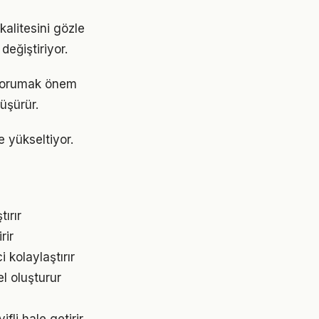
kalitesini gözle
değiştiriyor.
i korumak önem
üşürür.
e yükseltiyor.
ırır
rir
kolaylaştırır
l oluşturur