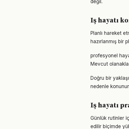
değil.
Iş hayatı k
Planlı hareket etm
hazırlanmış bir p
profesyonel haya
Mevcut olanaklarl
Doğru bir yaklaşı
nedenle konunun
Iş hayatı p
Günlük rutinler 
edilir biçimde yü