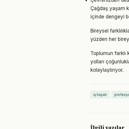
Çevrenizden deste
Çağdaş yaşam koş
içinde dengeyi b
Bireysel farklılı
yüzden her birey
Toplumun farklı 
yolları çoğunlukl
kolaylaştırıyor.
iş hayatı
profesyo
İlgili yazılar