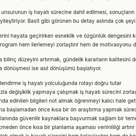
unsurunun iş hayatı sürecine dahil edilmesi, sonuçların 
yileştiriyor. Basit gibi görünen bu detay aslında çok şeyi 
lerini hayata geçirirken esneklik ve özgünlük dengesin
r program hem ilerlemeyi zorlaştırır hem de motivasyonu d
a bilinç düzeyini artırmak, gündelik kararların kalitesini d
şa dönüşmesi ise asıl dönüşümü başlatıyor.
lendirme iş hayatı yolculuğunda rotayı doğru tutar
la değişiklik yapmaya çalışmak iş hayatı sürecini zorlaşt
da edinilen bilgileri not almak öğrenmeyi kalıcı hale geti
na başlamadan önce kısa bir ön araştırma yapmak süreci 
lanında güvenilir kaynaklara başvurmak sağlam bir teme
den önce kısa bir planlama aşaması verimliliği artırır