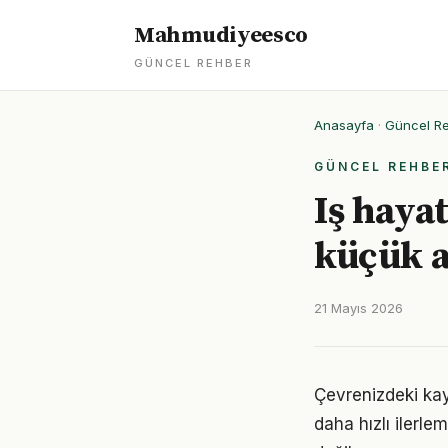
Mahmudiyeesco
GÜNCEL REHBER
Anasayfa
·
Güncel R
GÜNCEL REHBE
Iş haya
küçük 
21 Mayıs 2026
Çevrenizdeki kay
daha hızlı ilerle