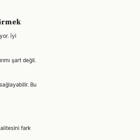
tirmek
yor. İyi
ımı şart değil.
sağlayabilir. Bu
litesini fark