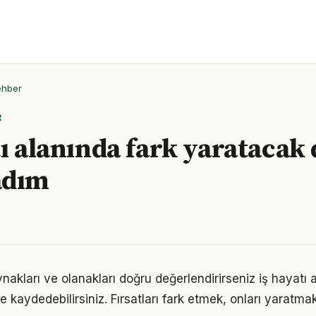
ehber
R
tı alanında fark yaratacak
adım
nakları ve olanakları doğru değerlendirirseniz iş hayatı 
me kaydedebilirsiniz. Fırsatları fark etmek, onları yaratm