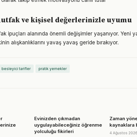
l olarak takip etmek motivasyonu canlı tutar
tfak ve kişisel değerlerinizle uyumu
fak ipuçları alanında önemli değişimler yaşanıyor. Yeni y
nin alışkanlıklarını yavaş yavaş geride bırakıyor.
besleyici tarifler
pratik yemekler
er
Evinizden çıkmadan
Zaman yönet
erinize
uygulayabileceğiniz öğrenme
kaynaklara 
yolculuğu fikirleri
4 Ağustos 202