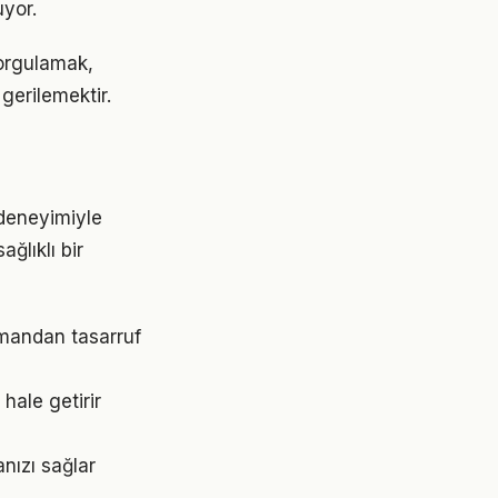
uyor.
orgulamak,
gerilemektir.
 deneyimiyle
ğlıklı bir
amandan tasarruf
hale getirir
nızı sağlar