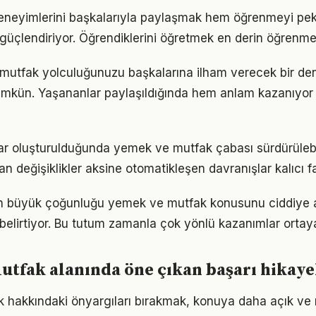
deneyimlerini başkalarıyla paylaşmak hem öğrenmeyi pek
i güçlendiriyor. Öğrendiklerini öğretmek en derin öğrenme
mutfak yolculuğunuzu başkalarına ilham verecek bir d
kün. Yaşananlar paylaşıldığında hem anlam kazanıyor
lar oluşturulduğunda yemek ve mutfak çabası sürdürülebil
an değişiklikler aksine otomatikleşen davranışlar kalıcı fa
rın büyük çoğunluğu yemek ve mutfak konusunu ciddiye a
ı belirtiyor. Bu tutum zamanla çok yönlü kazanımlar ortay
tfak alanında öne çıkan başarı hikaye
 hakkındaki önyargıları bırakmak, konuya daha açık ve