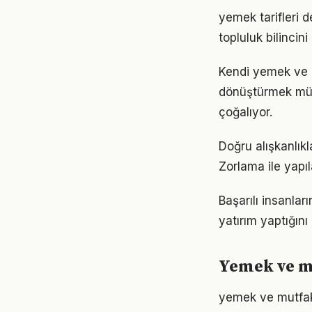
yemek tarifleri 
topluluk bilincin
Kendi yemek ve 
dönüştürmek müm
çoğalıyor.
Doğru alışkanlık
Zorlama ile yapıl
Başarılı insanla
yatırım yaptığın
Yemek ve mu
yemek ve mutfak