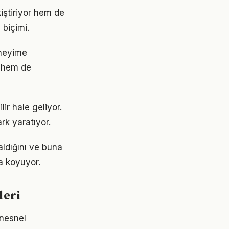
iştiriyor hem de
 biçimi.
eneyime
 hem de
ir hale geliyor.
rk yaratıyor.
ldığını ve buna
a koyuyor.
leri
 nesnel