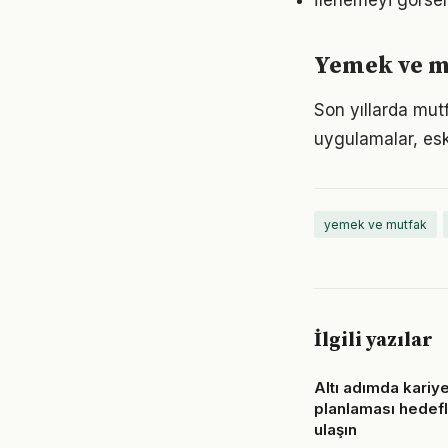
İlerlemeyi görse
Yemek ve mu
Son yıllarda mut
uygulamalar, eski
yemek ve mutfak
İlgili yazılar
Altı adımda kariy
planlaması hedefl
ulaşın