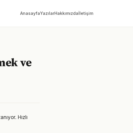
Anasayfa
Yazılar
Hakkımızda
İletişim
mek ve
nıyor. Hızlı