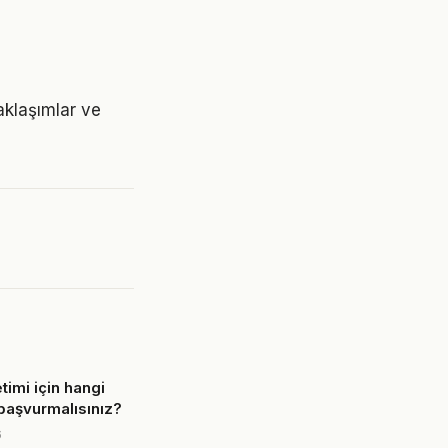
aklaşımlar ve
imi için hangi
başvurmalısınız?
6