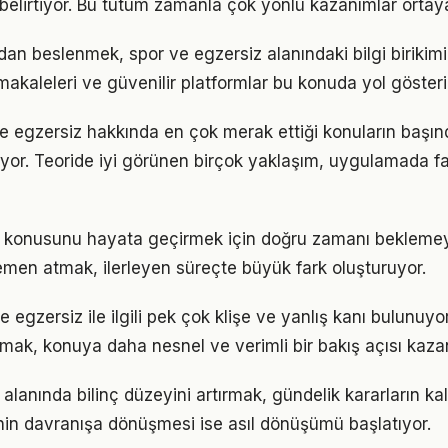
ı belirtiyor. Bu tutum zamanla çok yönlü kazanımlar ortay
n beslenmek, spor ve egzersiz alanındaki bilgi birikimin
akaleleri ve güvenilir platformlar bu konuda yol gösteric
ve egzersiz hakkında en çok merak ettiği konuların başın
yor. Teoride iyi görünen birçok yaklaşım, uygulamada fa
z konusunu hayata geçirmek için doğru zamanı bekleme
men atmak, ilerleyen süreçte büyük fark oluşturuyor.
egzersiz ile ilgili pek çok klişe ve yanlış kanı bulunuyor
lmak, konuya daha nesnel ve verimli bir bakış açısı kazan
alanında bilinç düzeyini artırmak, gündelik kararların kal
ginin davranışa dönüşmesi ise asıl dönüşümü başlatıyor.