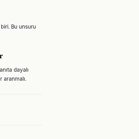
biri. Bu unsuru
r
anıta dayalı
r aranmalı.