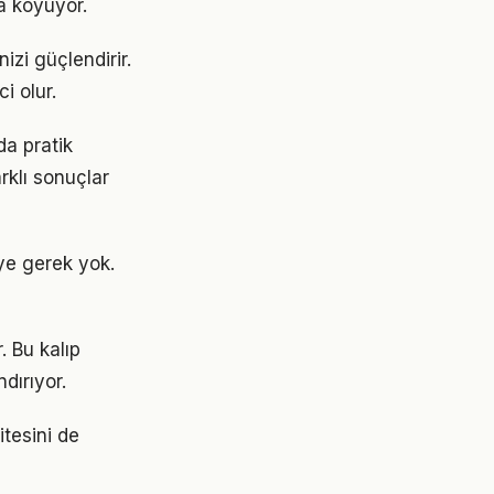
a koyuyor.
izi güçlendirir.
i olur.
da pratik
rklı sonuçlar
ye gerek yok.
. Bu kalıp
dırıyor.
itesini de