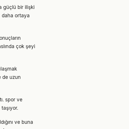
güçlü bir ilişki
z daha ortaya
onuçların
aslında çok şeyi
 ulaşmak
e de uzun
tı. spor ve
taşıyor.
ldığını ve buna