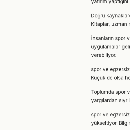
yatırım yaptığın
Doğru kaynaklarda
Kitaplar, uzman m
İnsanların spor 
uygulamalar geli
verebiliyor.
spor ve egzersi
Küçük de olsa he
Toplumda spor ve 
yargılardan sıyrı
spor ve egzersiz 
yükseltiyor. Bil