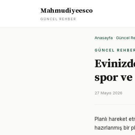
Mahmudiyeesco
GÜNCEL REHBER
Anasayfa
·
Güncel R
GÜNCEL REHBE
Evinizd
spor ve 
27 Mayıs 2026
Planlı hareket et
hazırlanmış bir p