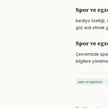
Spor ve egz
kardiyo özelliği,
göz ardı etmek g
Spor ve egz
Çevremizde spor 
bilgilere yönelm
spor ve egzersiz