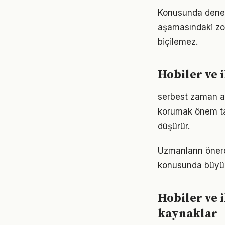
Konusunda deneyiml
aşamasındaki zor
biçilemez.
Hobiler ve 
serbest zaman ak
korumak önem taş
düşürür.
Uzmanların önerdi
konusunda büyük d
Hobiler ve 
kaynaklar