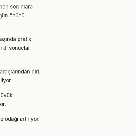
ünen sorunlara
lüğün önünü
başında pratik
rklı sonuçlar
araçlarından biri.
liyor.
 büyük
or.
e odağı artırıyor.