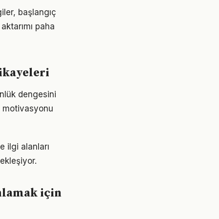
giler, başlangıç
 aktarımı paha
hikayeleri
ünlük dengesini
de motivasyonu
 ilgi alanları
ekleşiyor.
nlamak için