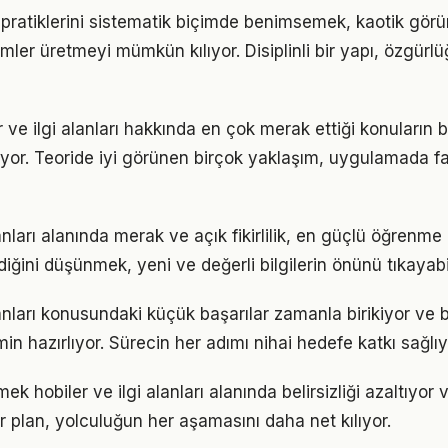
r pratiklerini sistematik biçimde benimsemek, kaotik gör
ümler üretmeyi mümkün kılıyor. Disiplinli bir yapı, özgür
r ve ilgi alanları hakkında en çok merak ettiği konuların 
yor. Teoride iyi görünen birçok yaklaşım, uygulamada fa
lanları alanında merak ve açık fikirlilik, en güçlü öğrenme 
ldiğini düşünmek, yeni ve değerli bilgilerin önünü tıkayabi
alanları konusundaki küçük başarılar zamanla birikiyor ve
n hazırlıyor. Sürecin her adımı nihai hedefe katkı sağlıy
ek hobiler ve ilgi alanları alanında belirsizliği azaltıyor v
ir plan, yolculuğun her aşamasını daha net kılıyor.