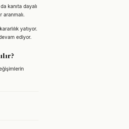
 da kanıta dayalı
r aranmalı.
rarlılık yatıyor.
devam ediyor.
ılır?
eğişimlerin